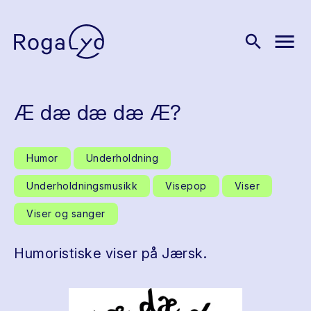
menu
search
Æ dæ dæ dæ Æ?
Humor
Underholdning
Underholdningsmusikk
Visepop
Viser
Viser og sanger
Humoristiske viser på Jærsk.