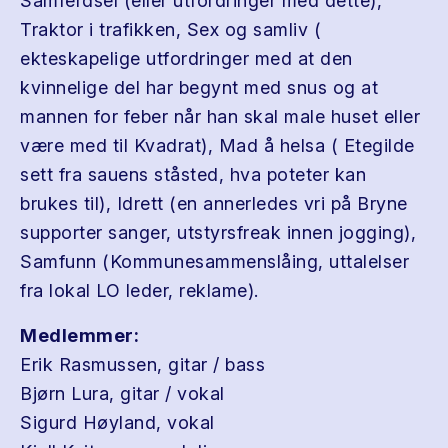
Samferdsel (eller utfordringer med dette),
Traktor i trafikken, Sex og samliv (
ekteskapelige utfordringer med at den
kvinnelige del har begynt med snus og at
mannen for feber når han skal male huset eller
være med til Kvadrat), Mad å helsa ( Etegilde
sett fra sauens ståsted, hva poteter kan
brukes til), Idrett (en annerledes vri på Bryne
supporter sanger, utstyrsfreak innen jogging),
Samfunn (Kommunesammenslåing, uttalelser
fra lokal LO leder, reklame).
Medlemmer:
Erik Rasmussen, gitar / bass
Bjørn Lura, gitar / vokal
Sigurd Høyland, vokal