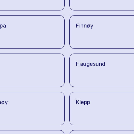
pa
Finnøy
Haugesund
møy
Klepp