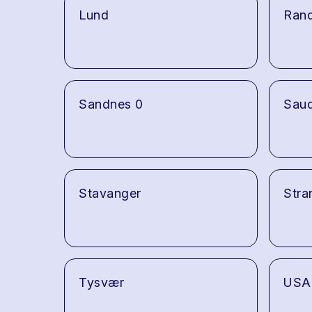
Lund
Ran
Sandnes 0
Sau
Stavanger
Stra
Tysvær
USA