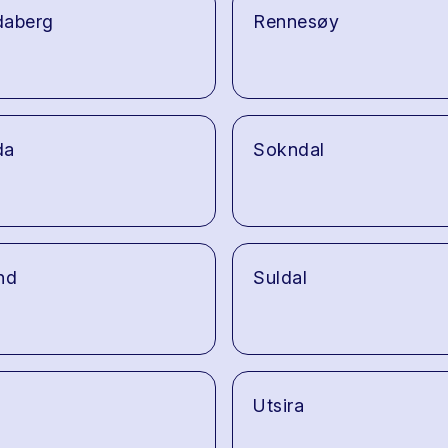
daberg
Rennesøy
da
Sokndal
nd
Suldal
Utsira