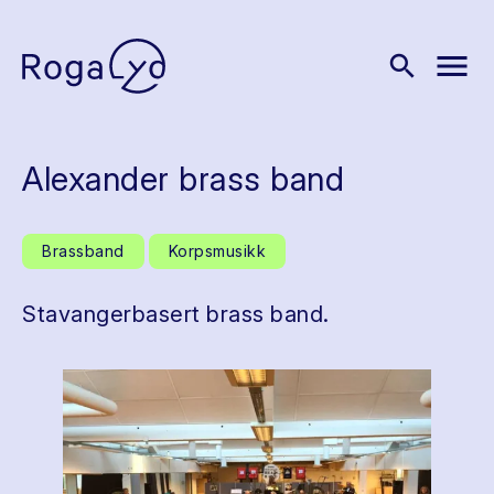
menu
search
Alexander brass band
Brassband
Korpsmusikk
Stavangerbasert brass band.