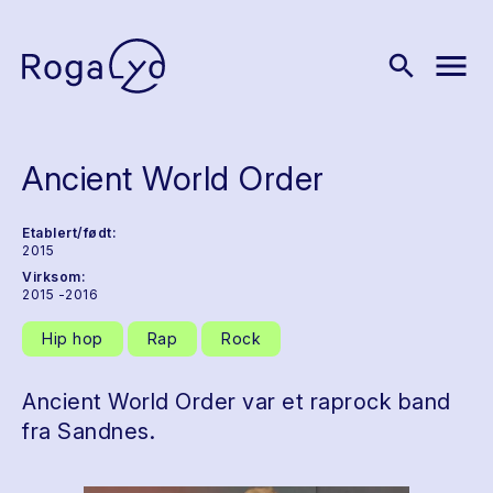
menu
search
Ancient World Order
Etablert/født:
2015
Virksom:
2015 -2016
Hip hop
Rap
Rock
Ancient World Order var et raprock band
fra Sandnes.