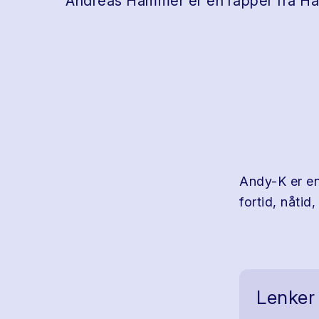
Andreas Hammer er en rapper fra Ha
Andy-K er en
fortid, nåtid
Lenker