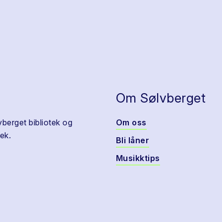
Om Sølvberget
vberget bibliotek og
Om oss
ek.
Bli låner
Musikktips