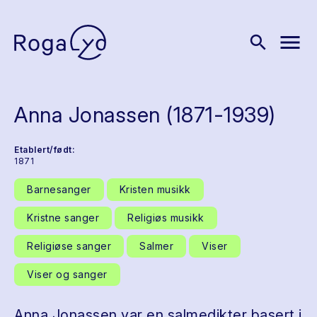
menu
search
Anna Jonassen (1871-1939)
Etablert/født:
1871
Barnesanger
Kristen musikk
Kristne sanger
Religiøs musikk
Religiøse sanger
Salmer
Viser
Viser og sanger
Anna Jonassen var en salmedikter basert i