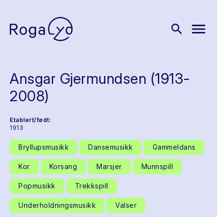
menu
search
Ansgar Gjermundsen (1913-
2008)
Etablert/født:
1913
Bryllupsmusikk
Dansemusikk
Gammeldans
Kor
Korsang
Marsjer
Munnspill
Popmusikk
Trekkspill
Underholdningsmusikk
Valser