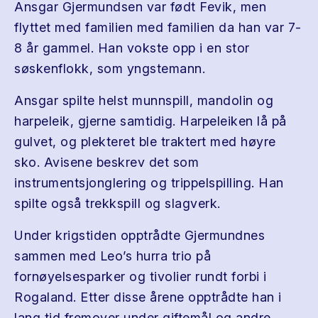
Ansgar Gjermundsen var født Fevik, men
flyttet med familien med familien da han var 7-
8 år gammel. Han vokste opp i en stor
søskenflokk, som yngstemann.
Ansgar spilte helst munnspill, mandolin og
harpeleik, gjerne samtidig. Harpeleiken lå på
gulvet, og plekteret ble traktert med høyre
sko. Avisene beskrev det som
instrumentsjonglering og trippelspilling. Han
spilte også trekkspill og slagverk.
Under krigstiden opptrådte Gjermundnes
sammen med Leo’s hurra trio på
fornøyelsesparker og tivolier rundt forbi i
Rogaland. Etter disse årene opptrådte han i
lang tid fremover under giftemål og andre