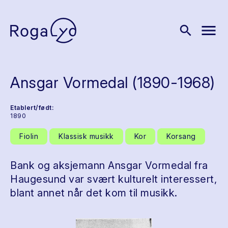
menu
search
Ansgar Vormedal (1890-1968)
Etablert/født:
1890
Fiolin
Klassisk musikk
Kor
Korsang
Bank og aksjemann Ansgar Vormedal fra
Haugesund var svært kulturelt interessert,
blant annet når det kom til musikk.