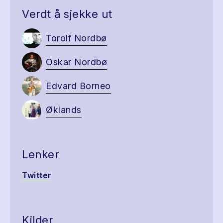
Verdt å sjekke ut
Torolf Nordbø
Oskar Nordbø
Edvard Borneo
Øklands
Lenker
Twitter
Kilder