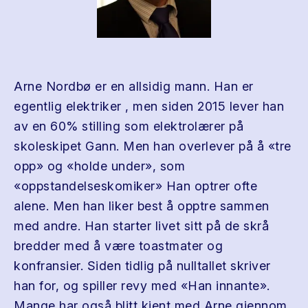
Arne Nordbø er en allsidig mann. Han er
egentlig elektriker , men siden 2015 lever han
av en 60% stilling som elektrolærer på
skoleskipet Gann. Men han overlever på å «tre
opp» og «holde under», som
«oppstandelseskomiker» Han optrer ofte
alene. Men han liker best å opptre sammen
med andre. Han starter livet sitt på de skrå
bredder med å være toastmater og
konfransier. Siden tidlig på nulltallet skriver
han for, og spiller revy med «Han innante».
Mange har også blitt kjent med Arne gjennom