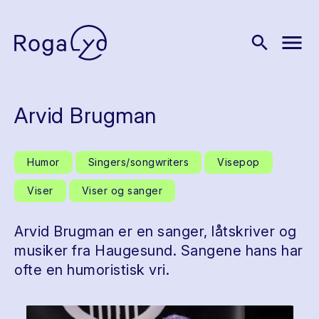
menu
search
Arvid Brugman
Humor
Singers/songwriters
Visepop
Viser
Viser og sanger
Arvid Brugman er en sanger, låtskriver og
musiker fra Haugesund. Sangene hans har
ofte en humoristisk vri.