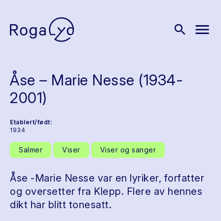
menu
search
Åse – Marie Nesse (1934-
2001)
Etablert/født:
1934
Salmer
Viser
Viser og sanger
Åse -Marie Nesse var en lyriker, forfatter
og oversetter fra Klepp. Flere av hennes
dikt har blitt tonesatt.