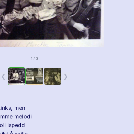
1 / 3
❮
❯
Kinks, men
samme melodi
oll ispedd
kt å spille