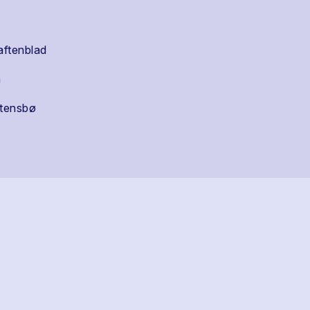
aftenblad
m
tensbø