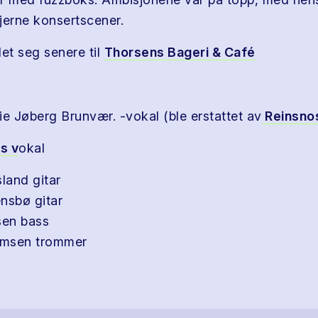
jerne konsertscener.
let seg senere til
Thorsens Bageri & Café
ie Jøberg Brunvær. -vokal (ble erstattet av
Reinsno
os v
okal
land gitar
nsbø gitar
sen bass
hamsen trommer