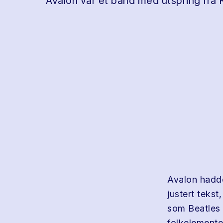
Avalon var et band med utspring fra 
Avalon hadde
justert teks
som Beatles 
folkelemente