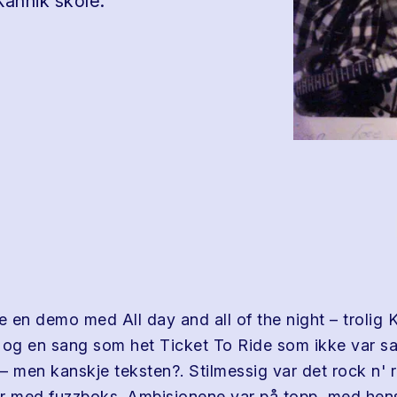
Kannik skole.
 en demo med All day and all of the night – trolig 
t, og en sang som het Ticket To Ride som ikke var 
– men kanskje teksten?. Stilmessig var det rock n' r
r med fuzzboks. Ambisjonene var på topp, med hensi