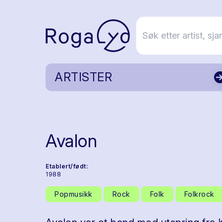
ARTISTER
Avalon
Etablert/født:
1988
Popmusikk
Rock
Folk
Folkrock