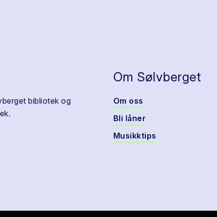
Om Sølvberget
vberget bibliotek og
Om oss
ek.
Bli låner
Musikktips