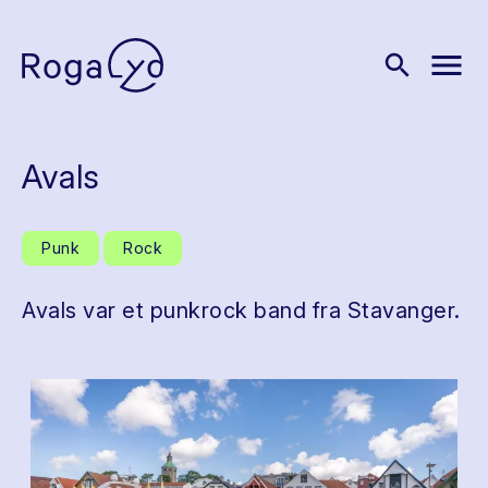
menu
search
Avals
Punk
Rock
Avals var et punkrock band fra Stavanger.