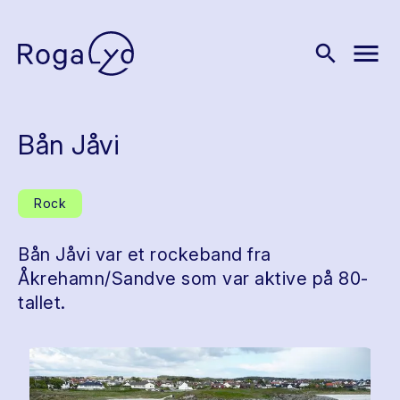
menu
search
Bån Jåvi
Rock
Bån Jåvi var et rockeband fra
Åkrehamn/Sandve som var aktive på 80-
tallet.