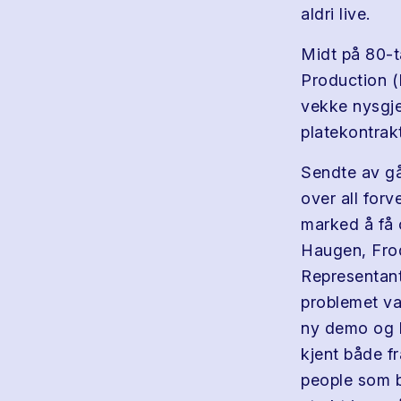
aldri live.
Midt på 80-
Production (
vekke nysgje
platekontrakt
Sendte av gå
over all for
marked å få 
Haugen, Frod
Representant
problemet var
ny demo og h
kjent både 
people som b