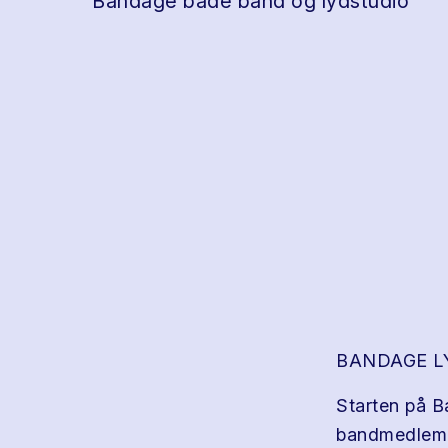
Bandage både band og lydstudio
BANDAGE LY
Starten på B
bandmedlemme