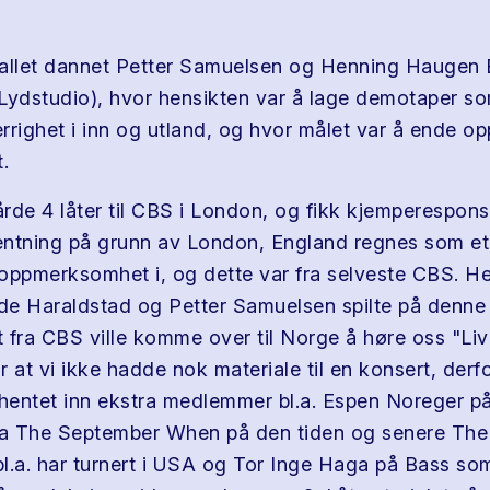
tallet dannet Petter Samuelsen og Henning Haugen
Lydstudio), hvor hensikten var å lage demotaper so
rrighet i inn og utland, og hvor målet var å ende o
.
rde 4 låter til CBS i London, og fikk kjemperespons
ventning på grunn av London, England regnes som et
oppmerksomhet i, og dette var fra selveste CBS. H
e Haraldstad og Petter Samuelsen spilte på denne
 fra CBS ville komme over til Norge å høre oss "Liv
 at vi ikke hadde nok materiale til en konsert, derfo
entet inn ekstra medlemmer bl.a. Espen Noreger p
fra The September When på den tiden og senere Th
l.a. har turnert i USA og Tor Inge Haga på Bass so