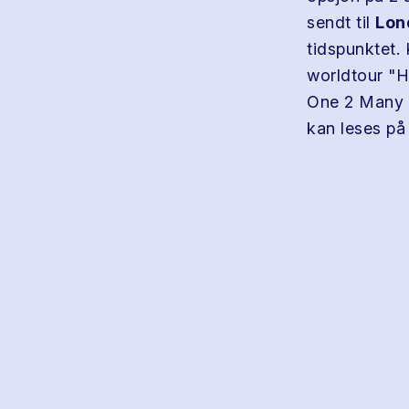
sendt til
Lon
tidspunktet. 
worldtour "H
One 2 Many s
kan leses p