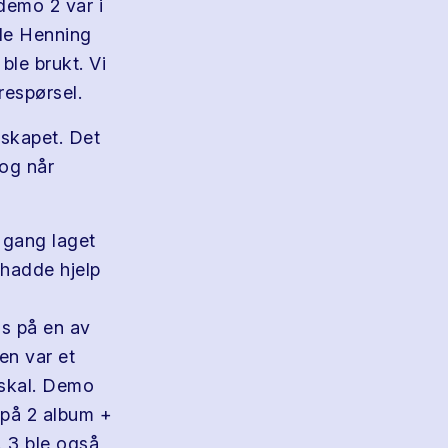
demo 2 var i
de Henning
le brukt. Vi
respørsel.
lskapet. Det
og når
 gang laget
 hadde hjelp
s på en av
en var et
 skal. Demo
 på 2 album +
. 3 ble også