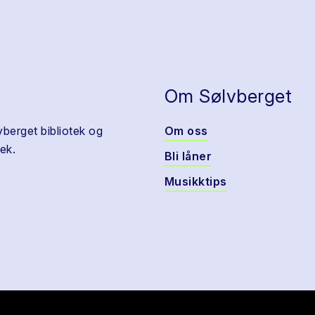
Om Sølvberget
vberget bibliotek og
Om oss
ek.
Bli låner
Musikktips