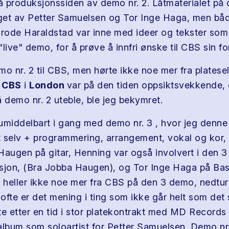
på produksjonssiden av demo nr. 2. Låtmaterialet på 
get av Petter Samuelsen og Tor Inge Haga, men bå
ode Haraldstad var inne med ideer og tekster som b
 "live" demo, for å prøve å innfri ønske til CBS sin fo
mo nr. 2 til CBS, men hørte ikke noe mer fra platese
a
CBS
i
London
var på den tiden oppsiktsvekkende, 
 demo nr. 2 uteble, ble jeg bekymret.
umiddelbart i gang med demo nr. 3 , hvor jeg denne
et selv + programmering, arrangement, vokal og kor,
Haugen på gitar, Henning var også involvert i den 3
jon, (Bra Jobba Haugen), og Tor Inge Haga på Bas
e heller ikke noe mer fra CBS på den 3 demo, nedtur
ofte er det mening i ting som ikke går helt som det
rte etter en tid i stor platekontrakt med MD Records
album som soloartist for Petter Samuelsen. Demo nr