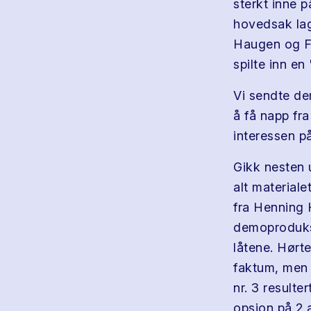
sterkt inne 
hovedsak la
Haugen og Fr
spilte inn en
Vi sendte de
å få napp fr
interessen på
Gikk nesten 
alt material
fra Henning 
demoproduks
låtene. Hørt
faktum, men 
nr. 3 resulte
opsjon på 2 