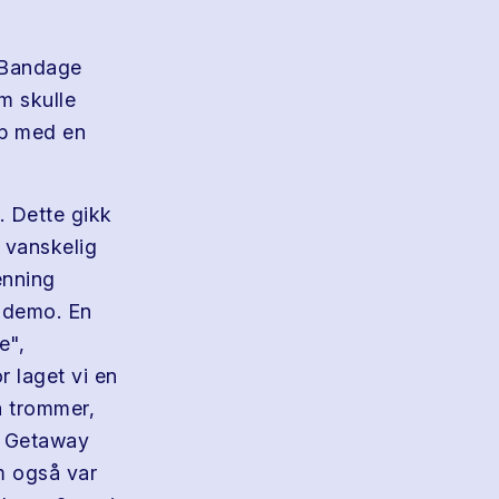
 Bandage
m skulle
pp med en
. Dette gikk
 vanskelig
enning
 demo. En
e",
r laget vi en
å trommer,
e Getaway
m også var