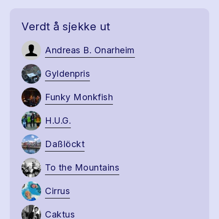
Verdt å sjekke ut
Andreas B. Onarheim
Gyldenpris
Funky Monkfish
H.U.G.
Daßlöckt
To the Mountains
Cirrus
Caktus