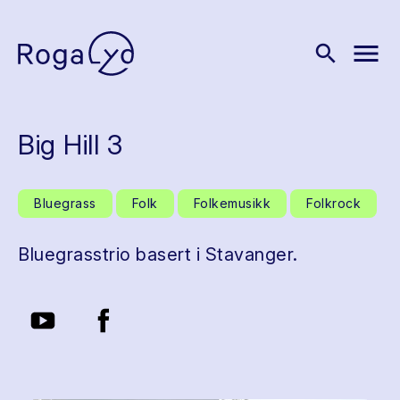
menu
search
Big Hill 3
Bluegrass
Folk
Folkemusikk
Folkrock
Bluegrasstrio basert i Stavanger.