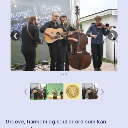
❮
❯
1 / 4
❮
❯
Groove, harmoni og soul er ord som kan