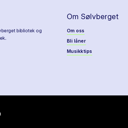
Om Sølvberget
vberget bibliotek og
Om oss
ek.
Bli låner
Musikktips
g