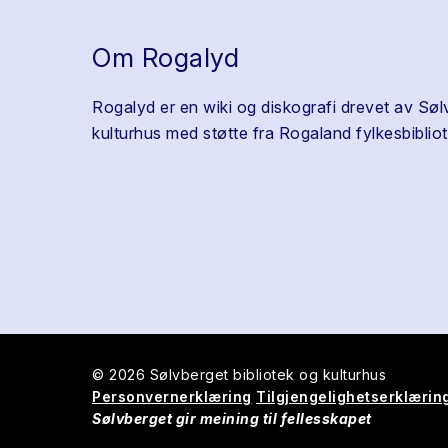
Om Rogalyd
Rogalyd er en wiki og diskografi drevet av Søl
kulturhus med støtte fra Rogaland fylkesbibliot
© 2026 Sølvberget bibliotek og kulturhus
Personvernerklæring
Tilgjengelighetserklærin
Sølvberget gir meining til fellesskapet