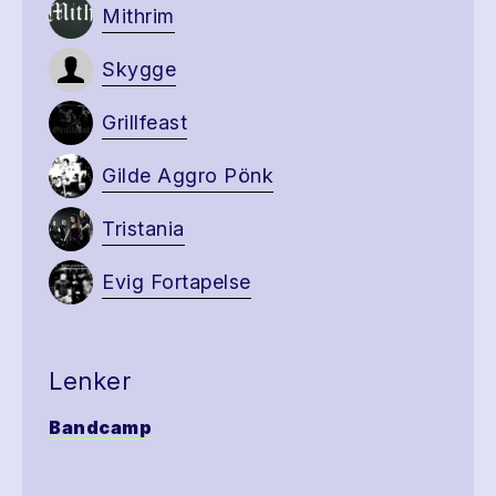
Mithrim
Skygge
Grillfeast
Gilde Aggro Pönk
Tristania
Evig Fortapelse
Lenker
Bandcamp