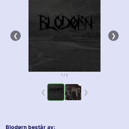
❮
❯
1 / 2
❮
❯
Blodørn består av: