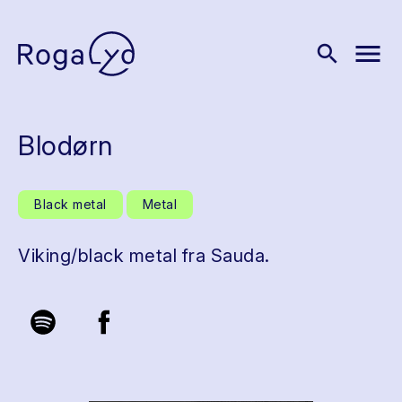
menu
search
Blodørn
Black metal
Metal
Viking/black metal fra Sauda.