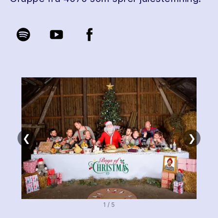
❮
❯
1 / 5