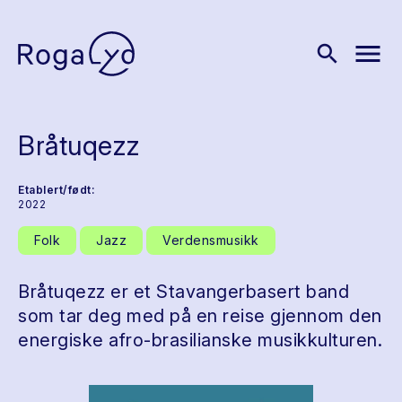
menu
search
Bråtuqezz
Etablert/født:
2022
Folk
Jazz
Verdensmusikk
Bråtuqezz er et Stavangerbasert band
som tar deg med på en reise gjennom den
energiske afro-brasilianske musikkulturen.