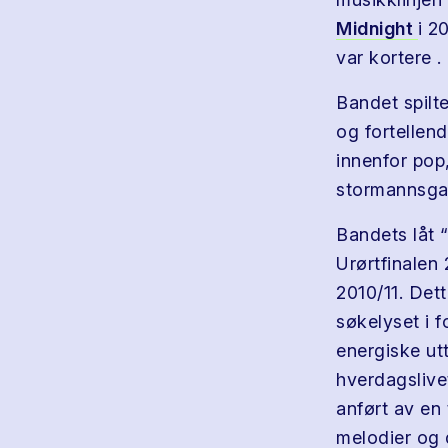
Midnight
i 2
var kortere .
Bandet spilt
og fortellend
innenfor pop,
stormannsga
Bandets låt 
Urørtfinalen
2010/11. Dett
søkelyset i f
energiske utt
hverdagslive
anført av en
melodier og 