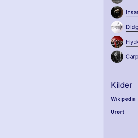
Insa
Didg
Hyde
Car
Kilder
Wikipedia
Urørt