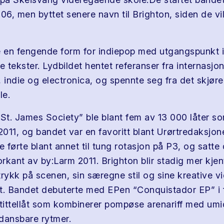
006, men byttet senere navn til Brighton, siden de vi
e en fengende form for indiepop med utgangspunkt i
e tekster. Lydbildet hentet referanser fra internasjo
 indie og electronica, og spennte seg fra det skjøre 
le.
“St. James Society” ble blant fem av 13 000 låter 
 2011, og bandet var en favoritt blant Urørtredaksj
e førte blant annet til tung rotasjon på P3, og satte
orkant av by:Larm 2011. Brighton blir stadig mer kjent
rykk på scenen, sin særegne stil og sine kreative vi
t. Bandet debuterte med EPen “Conquistador EP” i f
 tittellåt som kombinerer pompøse arenariff med um
dansbare rytmer.