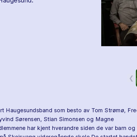
 Haugesund.
❮
rt Haugesundsband som besto av Tom Strømø, Fre
yvind Sørensen, Stian Simonsen og Magne
lemmene har kjent hverandre siden de var barn og a
 på Skeisvang videregående skole.De startet bande