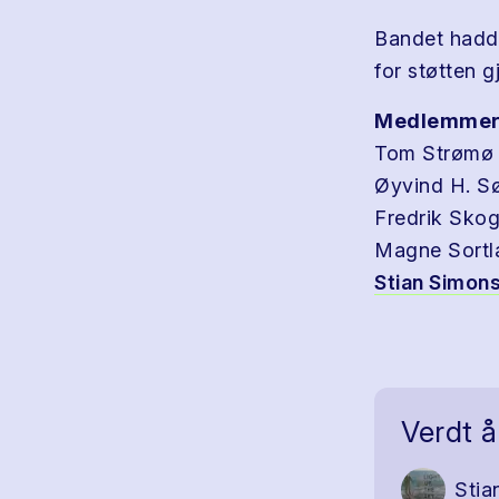
Bandet hadde
for støtten 
Medlemmer
Tom Strømø 
Øyvind H. S
Fredrik Skog
Magne Sortl
Stian Simon
Verdt å
Stia