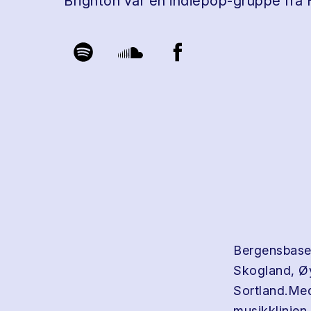
Brighton var en indiepop-gruppe fra
Bergensbase
Skogland, Ø
Sortland.Med
musikklinjen