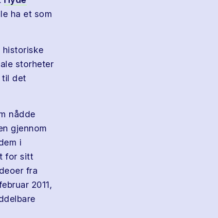
lle ha et som
 historiske
nale storheter
til det
som nådde
onen gjennom
 dem i
 for sitt
deoer fra
ebruar 2011,
iddelbare