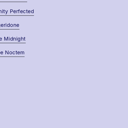
nity Perfected
eridone
 Midnight
pe Noctem