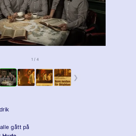
1 / 4
❯
drik
lle gått på
t
Hyde