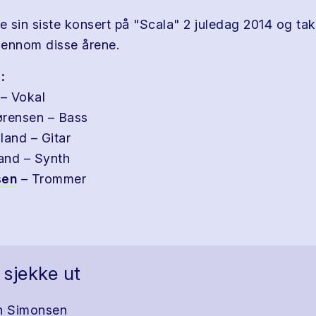
 sin siste konsert på "Scala" 2 juledag 2014 og ta
gjennom disse årene.
:
– Vokal
ørensen – Bass
land – Gitar
and – Synth
sen
– Trommer
 sjekke ut
n Simonsen