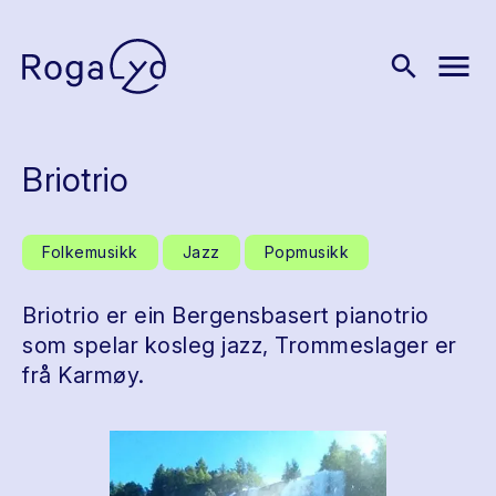
menu
search
Briotrio
Folkemusikk
Jazz
Popmusikk
Briotrio er ein Bergensbasert pianotrio
som spelar kosleg jazz, Trommeslager er
frå Karmøy.