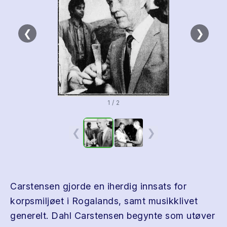
❮
❯
1 / 2
❮
❯
Carstensen gjorde en iherdig innsats for
korpsmiljøet i Rogalands, samt musikklivet
generelt. Dahl Carstensen begynte som utøver