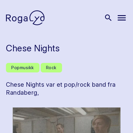
menu
search
Chese Nights
Popmusikk
Rock
Chese Nights var et pop/rock band fra
Randaberg,