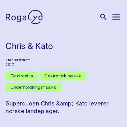
menu
search
Chris & Kato
Etablert/født:
2017
Electronica
Elektronisk musikk
Underholdningsmusikk
Superduoen Chris &amp; Kato leverer
norske landeplager.