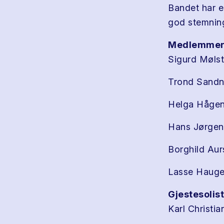
Bandet har e
god stemning
Medlemmer
Sigurd Møls
Trond Sandn
Helga Hågenv
Hans Jørgen
Borghild Aur
Lasse Haugen
Gjestesolist
Karl Christi