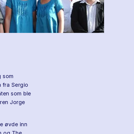
ng som
n fra Sergio
åten som ble
eren Jorge
De øvde inn
um og The