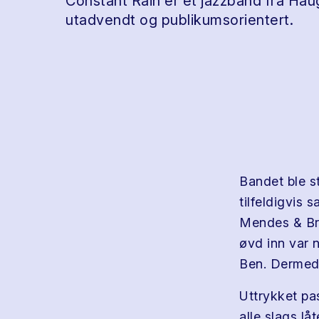
Constant Rain er et jazzband fra Ha
utadvendt og publikumsorientert.
Bandet ble s
tilfeldigvis 
Mendes & Bra
øvd inn var 
Ben. Dermed 
Uttrykket pa
alle slags l