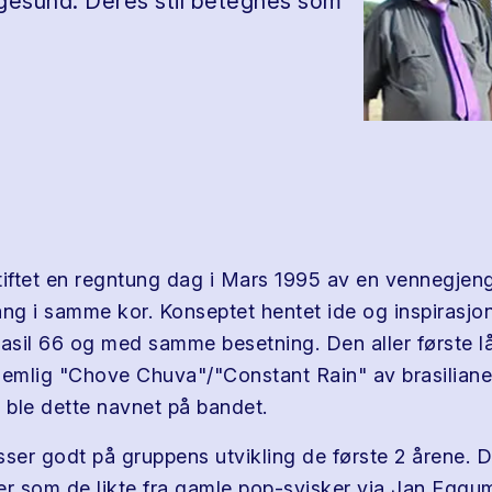
ugesund. Deres stil betegnes som
tiftet en regntung dag i Mars 1995 av en vennegje
sang i samme kor. Konseptet hentet ide og inspirasjo
sil 66 og med samme besetning. Den aller første l
nemlig "Chove Chuva"/"Constant Rain" av brasilian
ble dette navnet på bandet.
sser godt på gruppens utvikling de første 2 årene. 
åter som de likte fra gamle pop-svisker via Jan Egg