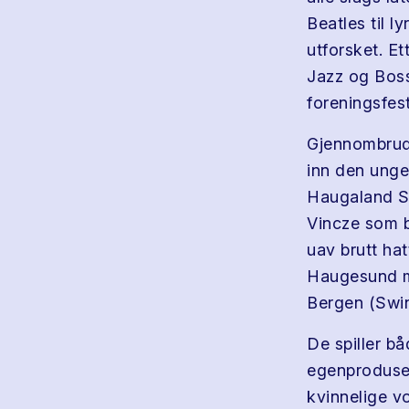
Beatles til l
utforsket. E
Jazz og Bossa
foreningsfest
Gjennombrud
inn den unge
Haugaland S
Vincze som b
uav brutt ha
Haugesund me
Bergen (Swin
De spiller b
egenproduser
kvinnelige vok