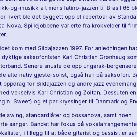
yrikk-og-musikk alt mens latino-jazzen til Brasil 66 b
tter hvert ble det byggett opp et repertoar av Stand
 Nova. Spillejobbene varierte fra krokvelder til fir
er.
det kom med Sildajazzen 1997. For anledningen ha
 dyktige saksofonisten Karl Christian Grønhaug som
torband. Senere snuste de opp ungarsk-bergensere
le alternativ gjeste-solist, også han på saksofon. B
tt oppdrag for Sildajazzen og andre jazz evenemange
d vekselvis Karl Christian og Zoltan. Dessuten en s
g'n' Sweet) og et par kryssinger til Danmark og En
åde swing, standardlåter og bossanova, samt noen
te sanger. Bandet har fokus på vokalarrangementer
alister, i tillegg til at både gitarist og bassist er sa