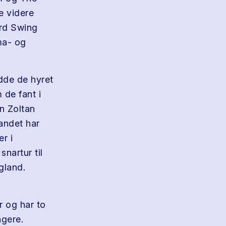
le videre
ard Swing
ma- og
dde de hyret
 de fant i
n Zoltan
andet har
r i
nartur til
gland.
 og har to
ngere.