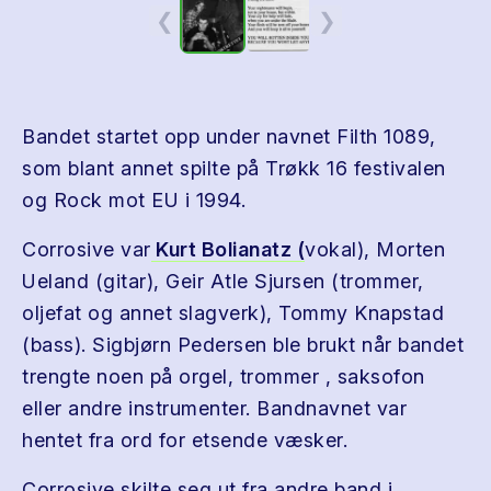
❮
❯
Bandet startet opp under navnet Filth 1089,
som blant annet spilte på Trøkk 16 festivalen
og Rock mot EU i 1994.
Corrosive var
Kurt Bolianatz (
vokal), Morten
Ueland (gitar), Geir Atle Sjursen (trommer,
oljefat og annet slagverk), Tommy Knapstad
(bass). Sigbjørn Pedersen ble brukt når bandet
trengte noen på orgel, trommer , saksofon
eller andre instrumenter. Bandnavnet var
hentet fra ord for etsende væsker.
Corrosive skilte seg ut fra andre band i