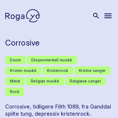
menu
search
Corrosive
Doom
Eksperimentell musikk
Kristen musikk
Kristenrock
Kristne sanger
Metal
Religiøs musikk
Religiøse sanger
Rock
Corrosive, tidligere Filth 1089, fra Ganddal
spilte tung, depressiv kristenrock.