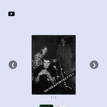
❮
❯
1 / 2