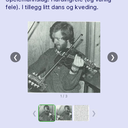
fele). I tillegg litt dans og kveding.
❮
❯
1 / 3
❮
❯