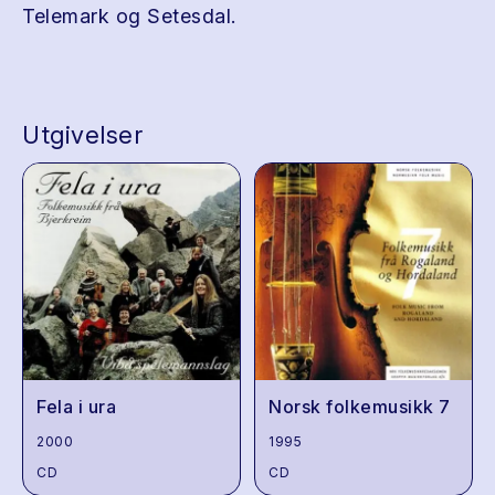
Telemark og Setesdal.
Utgivelser
Fela i ura
Norsk folkemusikk 7
2000
1995
CD
CD