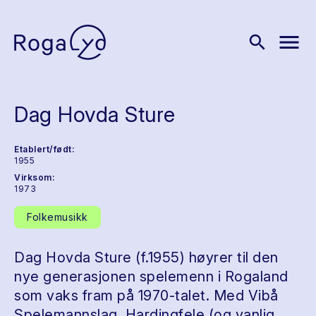
menu
search
Dag Hovda Sture
Etablert/født:
1955
Virksom:
1973
Folkemusikk
Dag Hovda Sture (f.1955) høyrer til den
nye generasjonen spelemenn i Rogaland
som vaks fram på 1970-talet. Med Vibå
Spelemannslag. Hardingfele (og vanlig