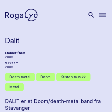
menu
search
Dalit
Etablert/født:
2006
Virksom:
2006
Death metal
Doom
Kristen musikk
Metal
DALIT er et Doom/death-metal band fra
Stavanger