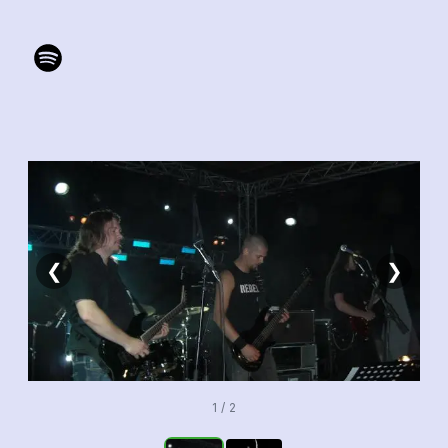
❮
❯
1 / 2