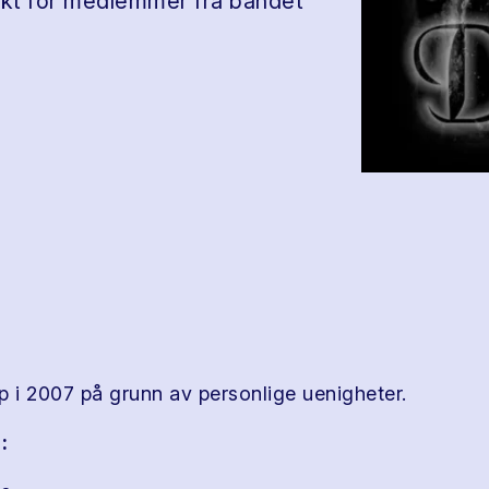
jekt for medlemmer fra bandet
p i 2007 på grunn av personlige uenigheter.
: