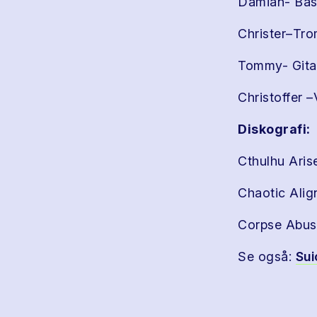
Damian- Bas
Christer–Tr
Tommy- Gita
Christoffer –
Diskografi:
Cthulhu Ari
Chaotic Ali
Corpse Abu
Se også:
Sui