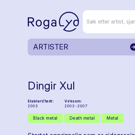
ARTISTER
Dingir Xul
Etablert/født:
Virksom:
2003
2003 -2007
Black metal
Death metal
Metal