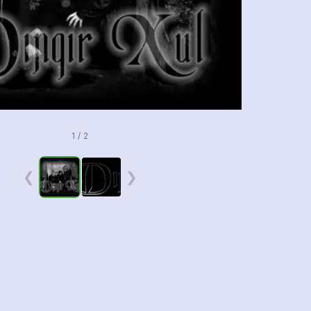
1 / 2
❮
❯