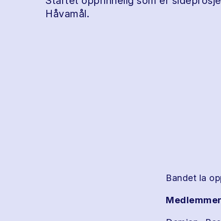
Startet opprinnelig som er sidepros
Håvamål.
Bandet la op
Medlemmer