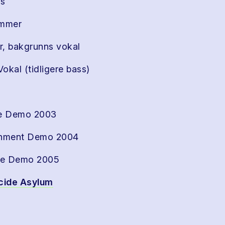
s
ommer
r, bakgrunns vokal
Vokal (tidligere bass)
se Demo 2003
gnment Demo 2004
se Demo 2005
cide Asylum