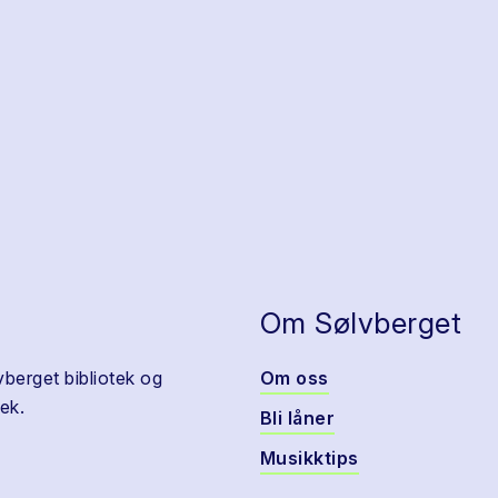
Om Sølvberget
vberget bibliotek og
Om oss
ek.
Bli låner
Musikktips