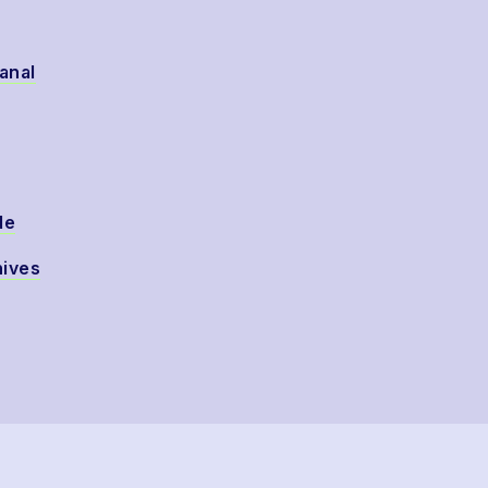
anal
de
hives