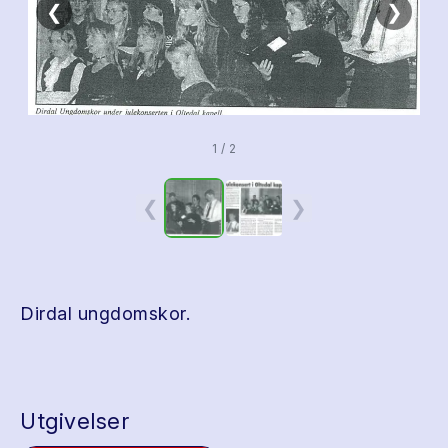
❮
❯
1 / 2
❮
❯
Dirdal ungdomskor.
Utgivelser