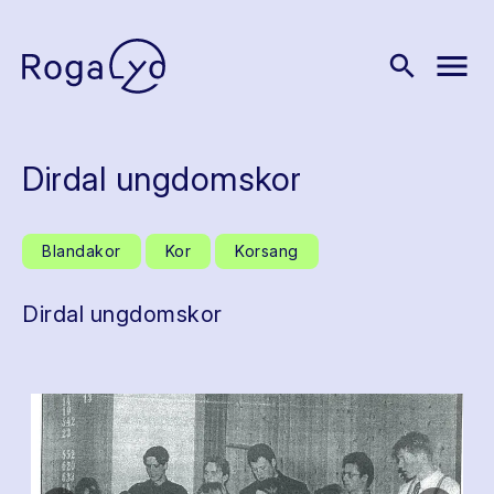
menu
search
Dirdal ungdomskor
Blandakor
Kor
Korsang
Dirdal ungdomskor