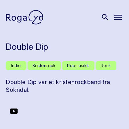
menu
search
Double Dip
Indie
Kristenrock
Popmusikk
Rock
Double Dip var et kristenrockband fra
Sokndal.