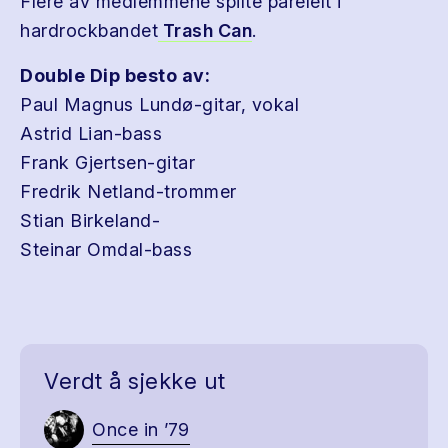
Flere av medlemmene spilte parelelt i
hardrockbandet
Trash Can
.
Double Dip besto av:
Paul Magnus Lundø-gitar, vokal
Astrid Lian-bass
Frank Gjertsen-gitar
Fredrik Netland-trommer
Stian Birkeland-
Steinar Omdal-bass
Verdt å sjekke ut
Once in ’79