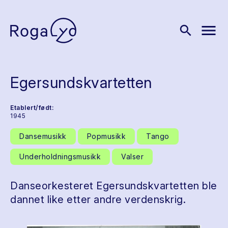
menu
search
Egersundskvartetten
Etablert/født:
1945
Dansemusikk
Popmusikk
Tango
Underholdningsmusikk
Valser
Danseorkesteret Egersundskvartetten ble
dannet like etter andre verdenskrig.