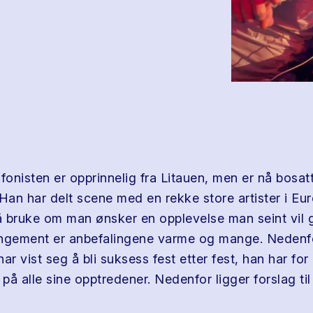
onisten er opprinnelig fra Litauen, men er nå bosatt
an har delt scene med en rekke store artister i Eur
 å bruke om man ønsker en opplevelse man seint vil
ngement er anbefalingene varme og mange. Nedenfo
ar vist seg å bli suksess fest etter fest, han har fo
på alle sine opptredener. Nedenfor ligger forslag ti