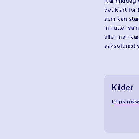
Når middag o
det klart fo
som kan star
minutter sam
eller man ka
saksofonist 
Kilder
https://w