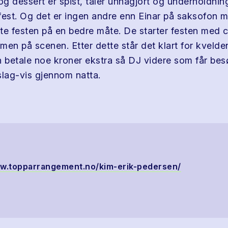
g dessert er spist, taler unnagjort og underholdning
r fest. Og det er ingen andre enn Einar på saksofon 
te festen på en bedre måte. De starter festen med c
men på scenen. Etter dette står det klart for kveld
n betale noe kroner ekstra så DJ videre som får bes
slag-vis gjennom natta.
ww.topparrangement.no/kim-erik-pedersen/