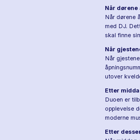
Når dørene 
Når dørene åp
med DJ. Dett
skal finne si
Når gjesten
Når gjestene 
åpningsnumme
utover kveld
Etter midda
Duoen er til
opplevelse de
moderne musi
Etter desser