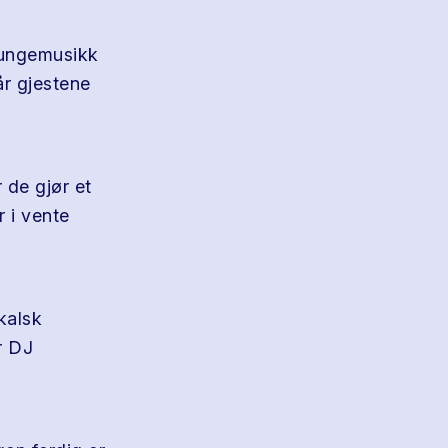
loungemusikk
år gjestene
 de gjør et
 i vente
kalsk
er DJ