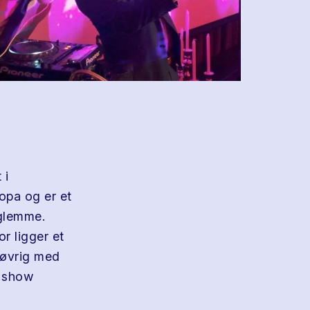
 i
opa og er et
 glemme.
r ligger et
r øvrig med
l show