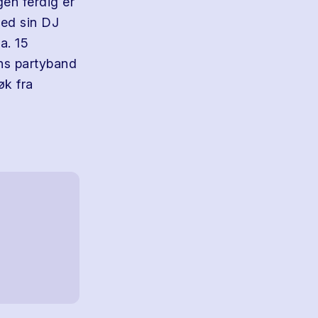
en ferdig er
med sin DJ
a. 15
ens partyband
øk fra