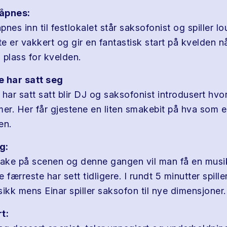
åpnes:
nes inn til festlokalet står saksofonist og spiller 
e er vakkert og gir en fantastisk start på kvelden n
n plass for kvelden.
e har satt seg
har satt satt blir DJ og saksofonist introdusert hvor
r. Her får gjestene en liten smakebit på hva som er
en.
g:
bake på scenen og denne gangen vil man få en musi
 færreste har sett tidligere. I rundt 5 minutter spill
kk mens Einar spiller saksofon til nye dimensjoner.
t: