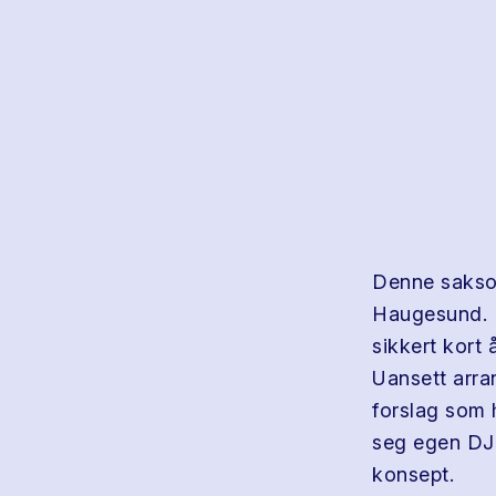
Denne saksof
Haugesund. H
sikkert kort
Uansett arra
forslag som h
seg egen DJ 
konsept.