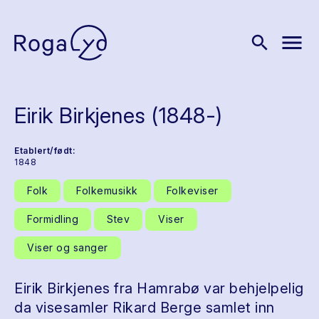
menu
search
Eirik Birkjenes (1848-)
Etablert/født:
1848
Folk
Folkemusikk
Folkeviser
Formidling
Stev
Viser
Viser og sanger
Eirik Birkjenes fra Hamrabø var behjelpelig
da visesamler Rikard Berge samlet inn