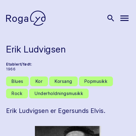
menu
search
Erik Ludvigsen
Etablert/født:
1966
Blues
Kor
Korsang
Popmusikk
Rock
Underholdningsmusikk
Erik Ludvigsen er Egersunds Elvis.