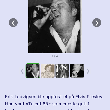
❮
❯
1 / 4
❮
❯
Erik Ludvigsen ble oppfostret på Elvis Presley.
Han vant «Talent 85» som eneste gutt i