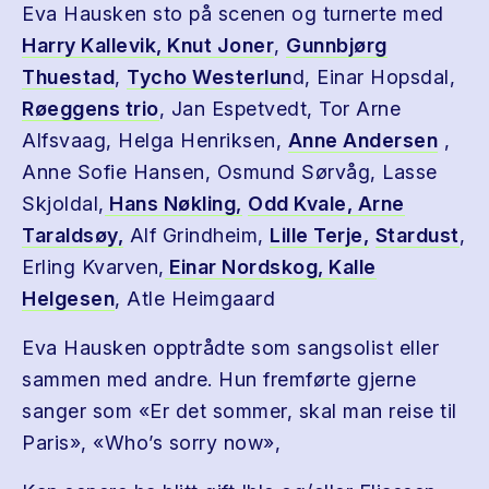
Eva Hausken sto på scenen og turnerte med
Harry Kallevik,
Knut Joner
,
Gunnbjørg
Thuestad
,
Tycho Westerlun
d, Einar Hopsdal,
Røeggens trio
, Jan Espetvedt, Tor Arne
Alfsvaag, Helga Henriksen,
Anne Andersen
,
Anne Sofie Hansen, Osmund Sørvåg, Lasse
Skjoldal,
Hans Nøkling,
Odd Kvale,
Arne
Taraldsøy,
Alf Grindheim,
Lille Terje,
Stardust
,
Erling Kvarven,
Einar Nordskog,
Kalle
Helgesen
, Atle Heimgaard
Eva Hausken opptrådte som sangsolist eller
sammen med andre. Hun fremførte gjerne
sanger som «Er det sommer, skal man reise til
Paris», «Who’s sorry now»,