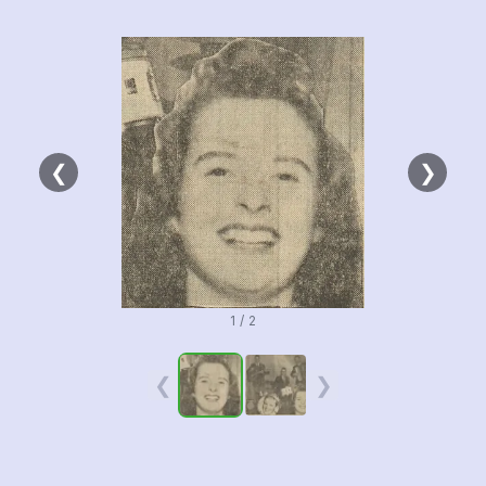
❮
❯
1 / 2
❮
❯