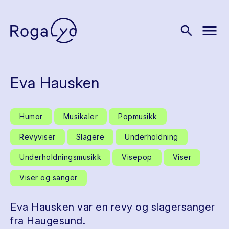
menu
search
Eva Hausken
Humor
Musikaler
Popmusikk
Revyviser
Slagere
Underholdning
Underholdningsmusikk
Visepop
Viser
Viser og sanger
Eva Hausken var en revy og slagersanger
fra Haugesund.