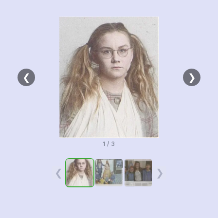
❮
❯
1 / 3
❮
❯