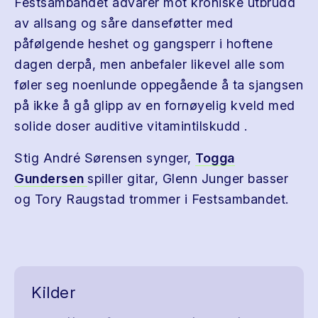
Festsambandet advarer mot kroniske utbrudd
av allsang og såre danseføtter med
påfølgende heshet og gangsperr i hoftene
dagen derpå, men anbefaler likevel alle som
føler seg noenlunde oppegående å ta sjangsen
på ikke å gå glipp av en fornøyelig kveld med
solide doser auditive vitamintilskudd .
Stig André Sørensen synger,
Togga
Gundersen
spiller gitar, Glenn Junger basser
og Tory Raugstad trommer i Festsambandet.
Kilder