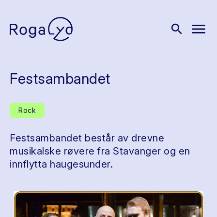
menu
search
Festsambandet
Rock
Festsambandet består av drevne
musikalske røvere fra Stavanger og en
innflytta haugesunder.