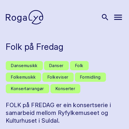
menu
search
Folk på Fredag
Dansemusikk
Danser
Folk
Folkemusikk
Folkeviser
Formidling
Konsertarrangør
Konserter
FOLK på FREDAG er ein konsertserie i
samarbeid mellom Ryfylkemuseet og
Kulturhuset i Suldal.