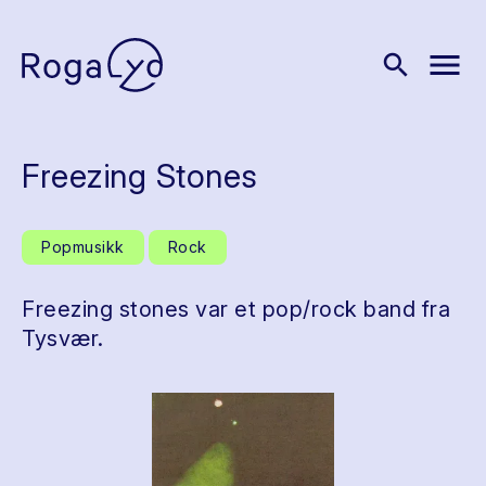
menu
search
Freezing Stones
Popmusikk
Rock
Freezing stones var et pop/rock band fra
Tysvær.