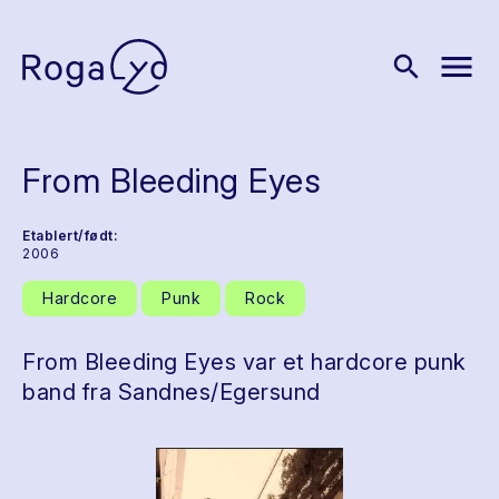
menu
search
From Bleeding Eyes
Etablert/født:
2006
Hardcore
Punk
Rock
From Bleeding Eyes var et hardcore punk
band fra Sandnes/Egersund