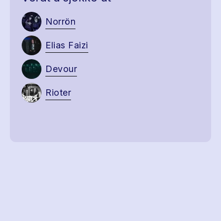
Norrön
Elias Faizi
Devour
Rioter