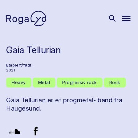
menu
search
Gaia Tellurian
Etablert/født:
2021
Heavy
Metal
Progressiv rock
Rock
Gaia Tellurian er et progmetal- band fra
Haugesund.