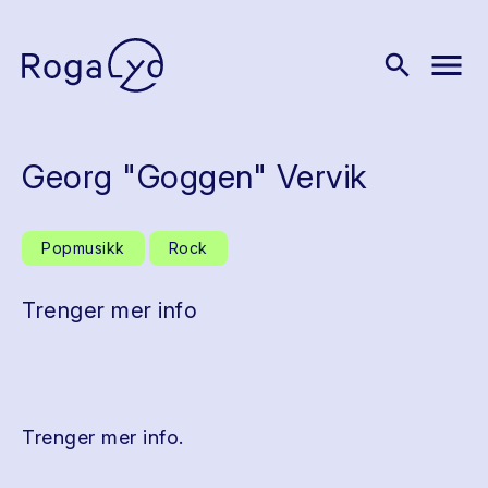
menu
search
Georg "Goggen" Vervik
Popmusikk
Rock
Trenger mer info
Trenger mer info.