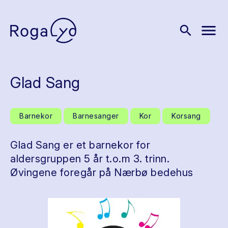
menu
search
Glad Sang
Barnekor
Barnesanger
Kor
Korsang
Glad Sang er et barnekor for
aldersgruppen 5 år t.o.m 3. trinn.
Øvingene foregår på Nærbø bedehus