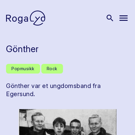
menu
search
Gönther
Popmusikk
Rock
Gönther var et ungdomsband fra
Egersund.