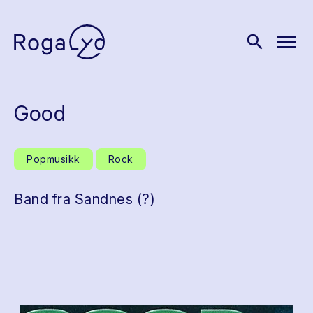
menu
search
Good
Popmusikk
Rock
Band fra Sandnes (?)