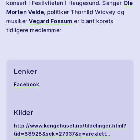
konsert i Festiviteten i Haugesund. Sanger
Ole
Morten Velde,
politiker Thorhild Widvey og
musiker
Vegard Fossum
er blant korets
tidligere medlemmer.
Lenker
Facebook
Kilder
http://www.kongehuset.no/tildelinger.html?
tid=88928&sek=27337&q=areklett...