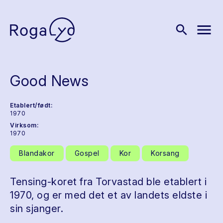
menu
search
Good News
Etablert/født:
1970
Virksom:
1970
Blandakor
Gospel
Kor
Korsang
Tensing-koret fra Torvastad ble etablert i
1970, og er med det et av landets eldste i
sin sjanger.