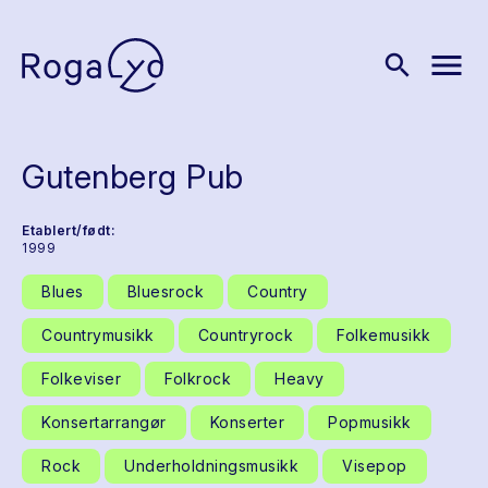
menu
search
Gutenberg Pub
Etablert/født:
1999
Blues
Bluesrock
Country
Countrymusikk
Countryrock
Folkemusikk
Folkeviser
Folkrock
Heavy
Konsertarrangør
Konserter
Popmusikk
Rock
Underholdningsmusikk
Visepop