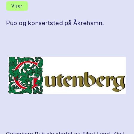
Viser
Pub og konsertsted på Åkrehamn.
Gutenberg Pub ble startet av Eilert Lund, Kjell