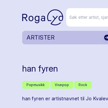
ARTISTER
han fyren
Popmusikk
Visepop
Rock
han fyren er artistnavnet til Jo Kval