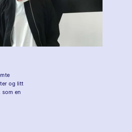
emte
r og litt
, som en