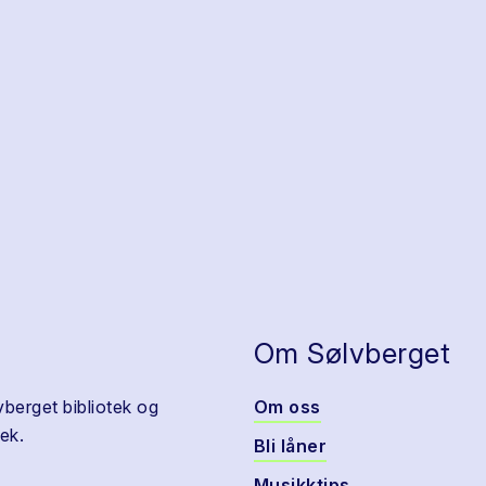
Om Sølvberget
vberget bibliotek og
Om oss
ek.
Bli låner
Musikktips