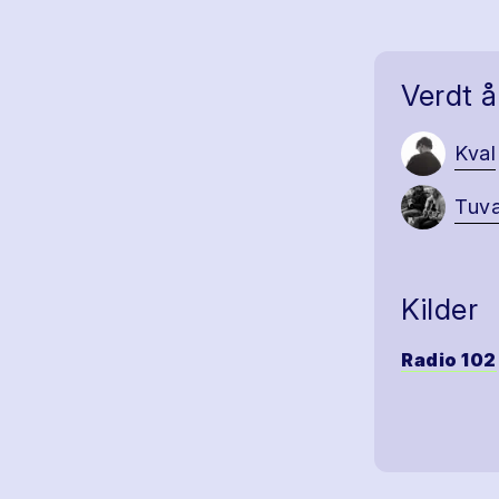
Verdt å
Kval
Tuv
Kilder
Radio 102